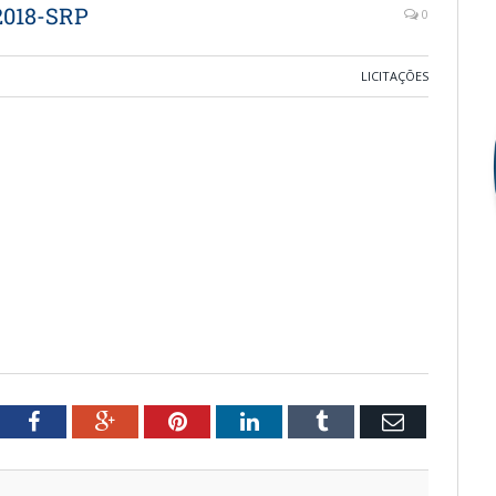
2018-SRP
0
LICITAÇÕES
witter
Facebook
Google+
Pinterest
LinkedIn
Tumblr
Email