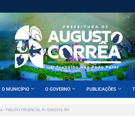
O MUNICÍPIO
O GOVERNO
PUBLICAÇÕES
T
es
>
PREGÃO PRESENCIAL Nº 039/2018-SRP