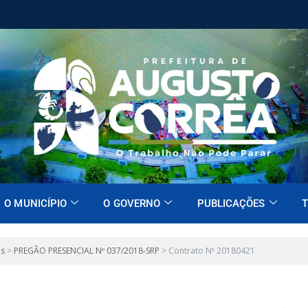
O MUNICÍPIO
O GOVERNO
PUBLICAÇÕES
T
es
>
PREGÃO PRESENCIAL Nº 037/2018-SRP
>
Contrato Nº 20180421