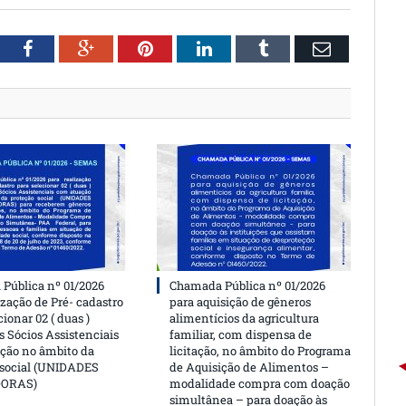
witter
Facebook
Google+
Pinterest
LinkedIn
Tumblr
Email
Pública nº 01/2026
Chamada Pública nº 01/2026
ização de Pré- cadastro
para aquisição de gêneros
cionar 02 ( duas )
alimentícios da agricultura
 Sócios Assistenciais
familiar, com dispensa de
ção no âmbito da
licitação, no âmbito do Programa
 social (UNIDADES
de Aquisição de Alimentos –
DORAS)
modalidade compra com doação
simultânea – para doação às