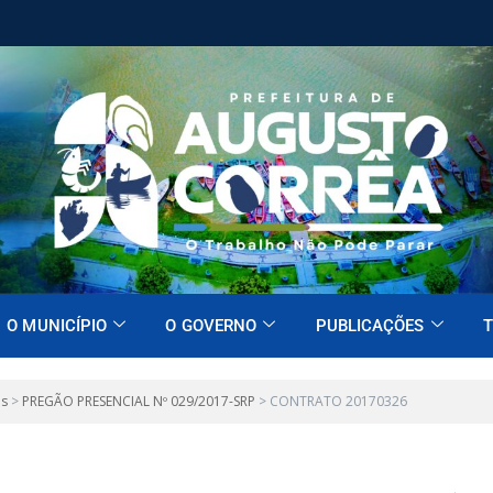
O MUNICÍPIO
O GOVERNO
PUBLICAÇÕES
T
es
>
PREGÃO PRESENCIAL Nº 029/2017-SRP
>
CONTRATO 20170326