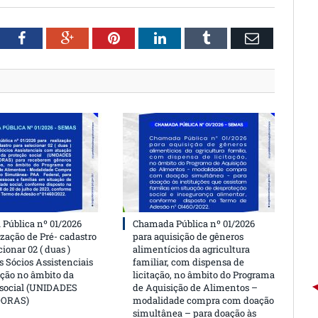
witter
Facebook
Google+
Pinterest
LinkedIn
Tumblr
Email
Pública nº 01/2026
Chamada Pública nº 01/2026
ização de Pré- cadastro
para aquisição de gêneros
cionar 02 ( duas )
alimentícios da agricultura
 Sócios Assistenciais
familiar, com dispensa de
ção no âmbito da
licitação, no âmbito do Programa
 social (UNIDADES
de Aquisição de Alimentos –
DORAS)
modalidade compra com doação
simultânea – para doação às