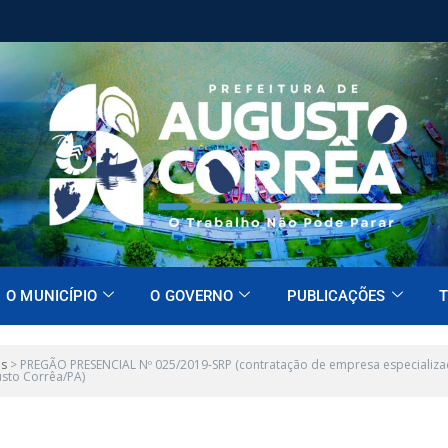
O MUNICÍPIO
O GOVERNO
PUBLICAÇÕES
T
es
>
PREGÃO PRESENCIAL Nº 025/2019-SRP (contratação de empresa especializad
usto Corrêa/PA)