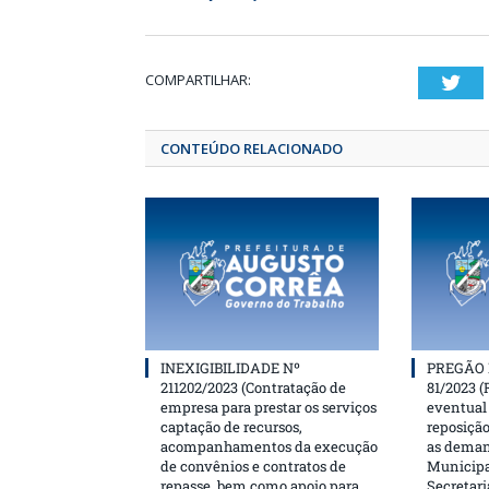
COMPARTILHAR:
T
CONTEÚDO RELACIONADO
INEXIGIBILIDADE Nº
PREGÃO 
211202/2023 (Contratação de
81/2023 (
empresa para prestar os serviços
eventual 
captação de recursos,
reposição
acompanhamentos da execução
as deman
de convênios e contratos de
Municipa
repasse, bem como apoio para
Secretari