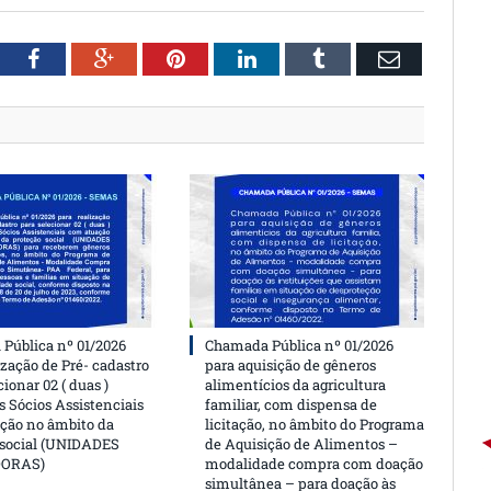
witter
Facebook
Google+
Pinterest
LinkedIn
Tumblr
Email
Pública nº 01/2026
Chamada Pública nº 01/2026
ização de Pré- cadastro
para aquisição de gêneros
cionar 02 ( duas )
alimentícios da agricultura
 Sócios Assistenciais
familiar, com dispensa de
ção no âmbito da
licitação, no âmbito do Programa
 social (UNIDADES
de Aquisição de Alimentos –
DORAS)
modalidade compra com doação
simultânea – para doação às