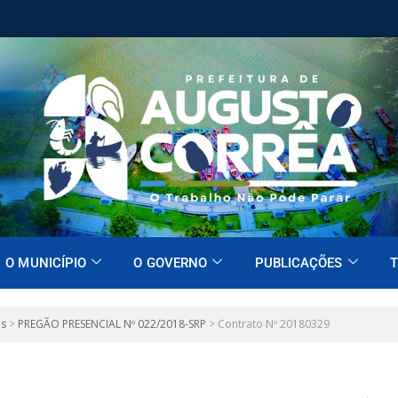
O MUNICÍPIO
O GOVERNO
PUBLICAÇÕES
T
es
>
PREGÃO PRESENCIAL Nº 022/2018-SRP
>
Contrato Nº 20180329