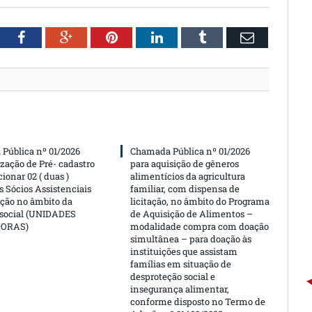
witter
Facebook
Google+
Pinterest
LinkedIn
Tumblr
Email
Pública nº 01/2026
Chamada Pública nº 01/2026
ização de Pré- cadastro
para aquisição de gêneros
cionar 02 ( duas )
alimentícios da agricultura
 Sócios Assistenciais
familiar, com dispensa de
ção no âmbito da
licitação, no âmbito do Programa
 social (UNIDADES
de Aquisição de Alimentos –
DORAS)
modalidade compra com doação
simultânea – para doação às
instituições que assistam
famílias em situação de
desproteção social e
insegurança alimentar,
conforme disposto no Termo de