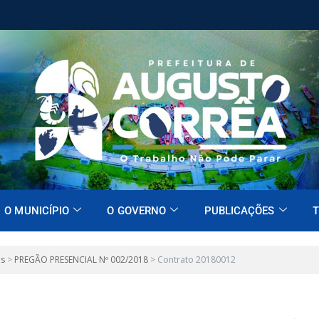
O MUNICÍPIO
O GOVERNO
PUBLICAÇÕES
T
es
>
PREGÃO PRESENCIAL Nº 002/2018
>
Contrato 20180012