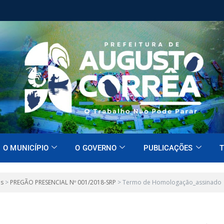
O MUNICÍPIO
O GOVERNO
PUBLICAÇÕES
T
es
>
PREGÃO PRESENCIAL Nº 001/2018-SRP
>
Termo de Homologação_assinado