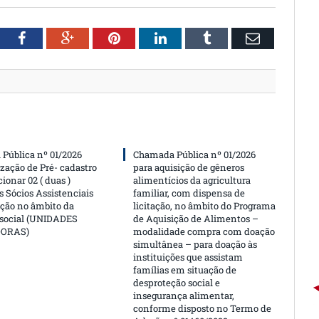
witter
Facebook
Google+
Pinterest
LinkedIn
Tumblr
Email
Pública nº 01/2026
Chamada Pública nº 01/2026
ização de Pré- cadastro
para aquisição de gêneros
cionar 02 ( duas )
alimentícios da agricultura
 Sócios Assistenciais
familiar, com dispensa de
ção no âmbito da
licitação, no âmbito do Programa
 social (UNIDADES
de Aquisição de Alimentos –
DORAS)
modalidade compra com doação
simultânea – para doação às
instituições que assistam
famílias em situação de
desproteção social e
insegurança alimentar,
conforme disposto no Termo de