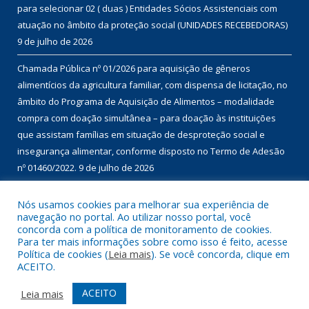
para selecionar 02 ( duas ) Entidades Sócios Assistenciais com
atuação no âmbito da proteção social (UNIDADES RECEBEDORAS)
9 de julho de 2026
Chamada Pública nº 01/2026 para aquisição de gêneros
alimentícios da agricultura familiar, com dispensa de licitação, no
âmbito do Programa de Aquisição de Alimentos – modalidade
compra com doação simultânea – para doação às instituições
que assistam famílias em situação de desproteção social e
insegurança alimentar, conforme disposto no Termo de Adesão
nº 01460/2022.
9 de julho de 2026
Nós usamos cookies para melhorar sua experiência de
DESENVOLVIDO POR CR2
navegação no portal. Ao utilizar nosso portal, você
concorda com a política de monitoramento de cookies.
Para ter mais informações sobre como isso é feito, acesse
Política de cookies (
Leia mais
). Se você concorda, clique em
ACEITO.
ACEITO
Leia mais