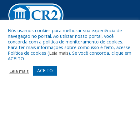
Nós usamos cookies para melhorar sua experiência de
navegação no portal. Ao utilizar nosso portal, você
Muito mais que
criar site
ou
sistema para prefeituras
!
concorda com a política de monitoramento de cookies.
Para ter mais informações sobre como isso é feito, acesse
Realizamos uma
assessoria
completa, onde garantimos em
Política de cookies (
Leia mais
). Se você concorda, clique em
contrato que todas as exigências das
leis de transparência
ACEITO.
pública
serão atendidas.
ACEITO
Leia mais
Conheça o
PNTP
e o
Radar da Transparência Pública
Todos os direitos reservados a Prefeitura Municipal de Augusto
Corrêa.
Mapa do Site
Acessar Área Administrativa
Acessar Webmail