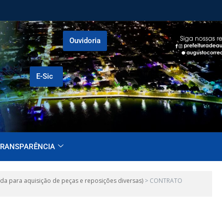
Ouvidoria
E-Sic
RANSPARÊNCIA
a para aquisição de peças e reposições diversas)
>
CONTRATO