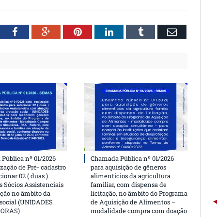
witter
Facebook
Google+
Pinterest
LinkedIn
Tumblr
Email
Pública nº 01/2026
Chamada Pública nº 01/2026
ização de Pré- cadastro
para aquisição de gêneros
cionar 02 ( duas )
alimentícios da agricultura
 Sócios Assistenciais
familiar, com dispensa de
ção no âmbito da
licitação, no âmbito do Programa
 social (UNIDADES
de Aquisição de Alimentos –
DORAS)
modalidade compra com doação