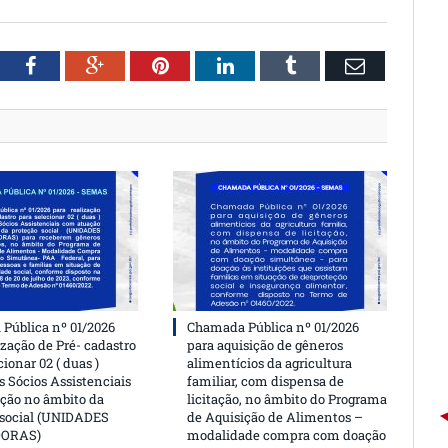
witter
Facebook
Google+
Pinterest
LinkedIn
Tumblr
Email
Pública nº 01/2026
Chamada Pública nº 01/2026
ização de Pré- cadastro
para aquisição de gêneros
cionar 02 ( duas )
alimentícios da agricultura
 Sócios Assistenciais
familiar, com dispensa de
ção no âmbito da
licitação, no âmbito do Programa
 social (UNIDADES
de Aquisição de Alimentos –
DORAS)
modalidade compra com doação