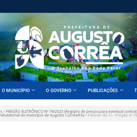
O MUNICÍPIO
O GOVERNO
PUBLICAÇÕES
T
es
>
PREGÃO ELETRÔNICO Nº 79/2023 (Registro de preços para eventual contrata
 ambulatorial do município de Augusto Corrêa/PA)
>
Parecer do CI – Pregão nº 7