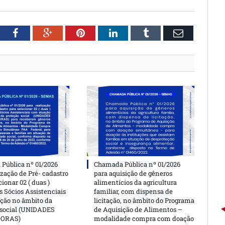
witter
Facebook
Google+
Pinterest
LinkedIn
Tumblr
Email
Pública nº 01/2026
Chamada Pública nº 01/2026
ização de Pré- cadastro
para aquisição de gêneros
cionar 02 ( duas )
alimentícios da agricultura
 Sócios Assistenciais
familiar, com dispensa de
ção no âmbito da
licitação, no âmbito do Programa
 social (UNIDADES
de Aquisição de Alimentos –
DORAS)
modalidade compra com doação