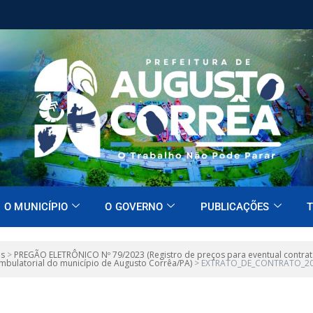
O MUNICÍPIO
O GOVERNO
PUBLICAÇÕES
T
es
>
PREGÃO ELETRÔNICO Nº 79/2023 (Registro de preços para eventual contrata
 ambulatorial do município de Augusto Corrêa/PA)
>
EXTRATO_DE_CONTRATO_2