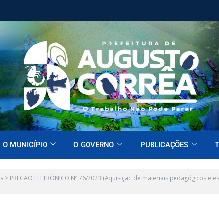
O MUNICÍPIO
O GOVERNO
PUBLICAÇÕES
T
es
>
PREGÃO ELETRÔNICO Nº 76/2023 (Aquisição de materiais pedagógicos e escr