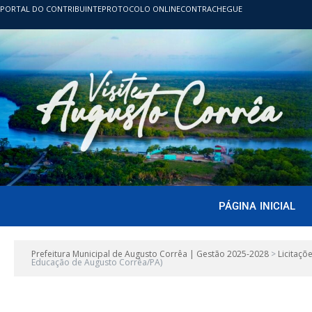
PORTAL DO CONTRIBUINTE
PROTOCOLO ONLINE
CONTRACHEGUE
PÁGINA INICIAL
Prefeitura Municipal de Augusto Corrêa | Gestão 2025-2028
>
Licitaçõ
Educação de Augusto Corrêa/PA)