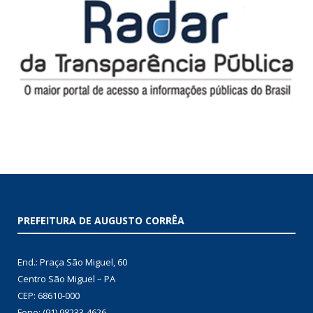
PREFEITURA DE AUGUSTO CORRÊA
End.: Praça São Miguel, 60
Centro São Miguel – PA
CEP: 68610-000
Fone: (91) 98233-4626