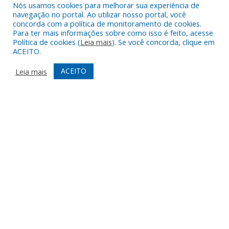
Chamada Pública nº 01/2026 para aquisição de gêneros
Nós usamos cookies para melhorar sua experiência de
navegação no portal. Ao utilizar nosso portal, você
alimentícios da agricultura familiar, com dispensa de licitação, no
concorda com a política de monitoramento de cookies.
âmbito do Programa de Aquisição de Alimentos – modalidade
Para ter mais informações sobre como isso é feito, acesse
compra com doação simultânea – para doação às instituições
Política de cookies (
Leia mais
). Se você concorda, clique em
ACEITO.
que assistam famílias em situação de desproteção social e
insegurança alimentar, conforme disposto no Termo de Adesão
ACEITO
Leia mais
nº 01460/2022.
9 de julho de 2026
DESENVOLVIDO POR CR2
Muito mais que
criar site
ou
sistema para prefeituras
!
Realizamos uma
assessoria
completa, onde garantimos em
contrato que todas as exigências das
leis de transparência