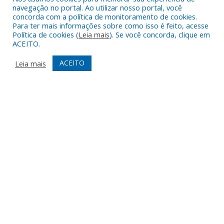
DESENVOLVIDO POR CR2
navegação no portal. Ao utilizar nosso portal, você
concorda com a política de monitoramento de cookies.
Para ter mais informações sobre como isso é feito, acesse
Política de cookies (
Leia mais
). Se você concorda, clique em
ACEITO.
ACEITO
Leia mais
Muito mais que
criar site
ou
sistema para prefeituras
!
Realizamos uma
assessoria
completa, onde garantimos em
contrato que todas as exigências das
leis de transparência
pública
serão atendidas.
Conheça o
PNTP
e o
Radar da Transparência Pública
Todos os direitos reservados a Prefeitura Municipal de Augusto
Corrêa.