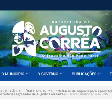
O MUNICÍPIO
O GOVERNO
PUBLICAÇÕES
T
es
>
PREGÃO ELETRÔNICO Nº 63/2023 (Contratação de empresa para a prestação d
 Secretarias Agregadas de Augusto Corrêa/PA)
>
Parecer jurídico nº 266-F-2025