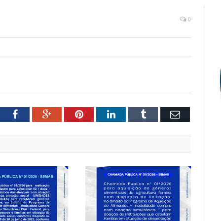
0
witter
Facebook
Google+
Pinterest
LinkedIn
Tumblr
Email