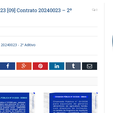
23 [09] Contrato 20240023 – 2º
0
 20240023 - 2º Aditivo
witter
Facebook
Google+
Pinterest
LinkedIn
Tumblr
Email