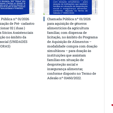
Pública nº 01/2026
Chamada Pública nº 01/2026
ização de Pré- cadastro
para aquisição de gêneros
cionar 02 ( duas )
alimentícios da agricultura
 Sócios Assistenciais
familiar, com dispensa de
ção no âmbito da
licitação, no âmbito do Programa
 social (UNIDADES
de Aquisição de Alimentos –
DORAS)
modalidade compra com doação
simultânea – para doação às
instituições que assistam
famílias em situação de
desproteção social e
insegurança alimentar,
conforme disposto no Termo de
Adesão nº 01460/2022.