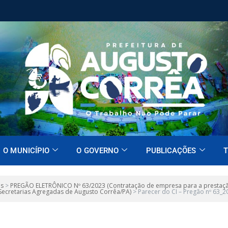
O MUNICÍPIO
O GOVERNO
PUBLICAÇÕES
T
es
>
PREGÃO ELETRÔNICO Nº 63/2023 (Contratação de empresa para a prestação d
 Secretarias Agregadas de Augusto Corrêa/PA)
>
Parecer do CI – Pregão nº 63_2