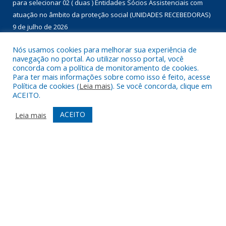
para selecionar 02 ( duas ) Entidades Sócios Assistenciais com
atuação no âmbito da proteção social (UNIDADES RECEBEDORAS)
9 de julho de 2026
Chamada Pública nº 01/2026 para aquisição de gêneros
Nós usamos cookies para melhorar sua experiência de
navegação no portal. Ao utilizar nosso portal, você
alimentícios da agricultura familiar, com dispensa de licitação, no
concorda com a política de monitoramento de cookies.
âmbito do Programa de Aquisição de Alimentos – modalidade
Para ter mais informações sobre como isso é feito, acesse
compra com doação simultânea – para doação às instituições
Política de cookies (
Leia mais
). Se você concorda, clique em
ACEITO.
que assistam famílias em situação de desproteção social e
insegurança alimentar, conforme disposto no Termo de Adesão
ACEITO
Leia mais
nº 01460/2022.
9 de julho de 2026
DESENVOLVIDO POR CR2