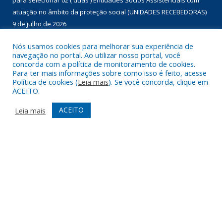
para selecionar 02 ( duas ) Entidades Sócios Assistenciais com
atuação no âmbito da proteção social (UNIDADES RECEBEDORAS)
9 de julho de 2026
Chamada Pública nº 01/2026 para aquisição de gêneros
Nós usamos cookies para melhorar sua experiência de
navegação no portal. Ao utilizar nosso portal, você
alimentícios da agricultura familiar, com dispensa de licitação, no
concorda com a política de monitoramento de cookies.
âmbito do Programa de Aquisição de Alimentos – modalidade
Para ter mais informações sobre como isso é feito, acesse
compra com doação simultânea – para doação às instituições
Política de cookies (
Leia mais
). Se você concorda, clique em
ACEITO.
que assistam famílias em situação de desproteção social e
insegurança alimentar, conforme disposto no Termo de Adesão
ACEITO
Leia mais
nº 01460/2022.
9 de julho de 2026
DESENVOLVIDO POR CR2