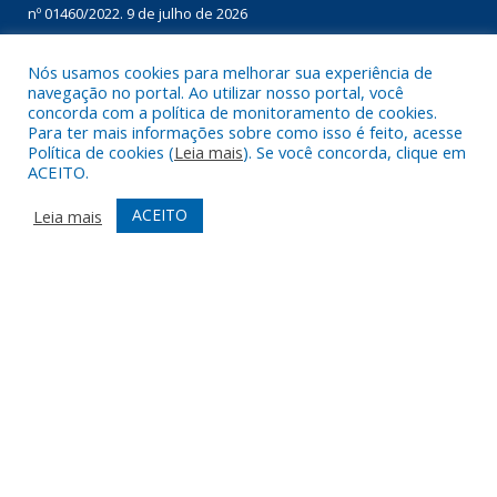
nº 01460/2022.
9 de julho de 2026
Nós usamos cookies para melhorar sua experiência de
DESENVOLVIDO POR CR2
navegação no portal. Ao utilizar nosso portal, você
concorda com a política de monitoramento de cookies.
Para ter mais informações sobre como isso é feito, acesse
Política de cookies (
Leia mais
). Se você concorda, clique em
ACEITO.
ACEITO
Leia mais
Muito mais que
criar site
ou
sistema para prefeituras
!
Realizamos uma
assessoria
completa, onde garantimos em
contrato que todas as exigências das
leis de transparência
pública
serão atendidas.
Conheça o
PNTP
e o
Radar da Transparência Pública