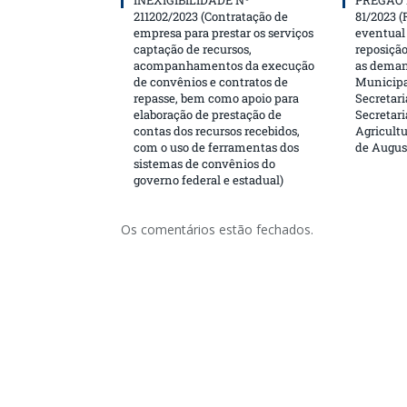
INEXIGIBILIDADE Nº
PREGÃO 
211202/2023 (Contratação de
81/2023 (
empresa para prestar os serviços
eventual 
captação de recursos,
reposição
acompanhamentos da execução
as deman
de convênios e contratos de
Municipa
repasse, bem como apoio para
Secretari
elaboração de prestação de
Secretar
contas dos recursos recebidos,
Agricultu
com o uso de ferramentas dos
de Augus
sistemas de convênios do
governo federal e estadual)
Os comentários estão fechados.