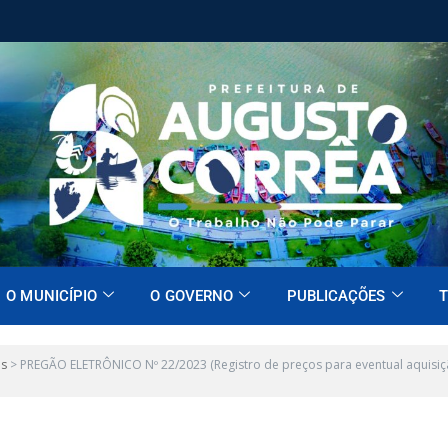
O MUNICÍPIO
O GOVERNO
PUBLICAÇÕES
T
es
>
PREGÃO ELETRÔNICO Nº 22/2023 (Registro de preços para eventual aquisiç