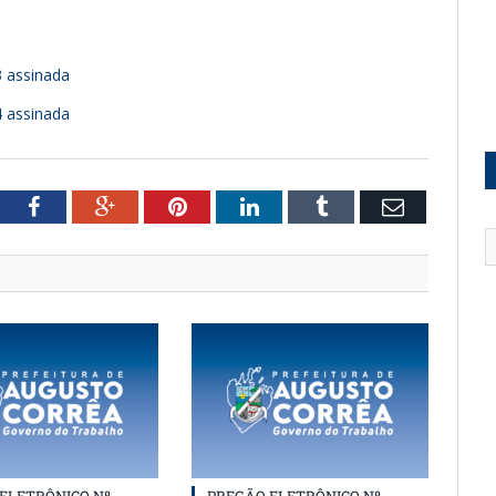
3 assinada
4 assinada
witter
Facebook
Google+
Pinterest
LinkedIn
Tumblr
Email