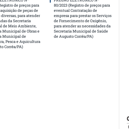
ELETRÔNICO Nº
PREGÃO ELETRÔNICO Nº
Registro de preços para
80/2023 (Registro de preços para
aquisição de peças de
eventual Contratação de
 diversas, para atender
empresa para prestar os Serviços
das da Secretaria
de Fornecimento de Oxigênio,
l de Meio Ambiente,
para atender as necessidades da
a Municipal de Obras e
Secretaria Municipal de Saúde
ia Municipal de
de Augusto Corrêa/PA)
ra, Pesca e Aquicultura
to Corrêa/PA)