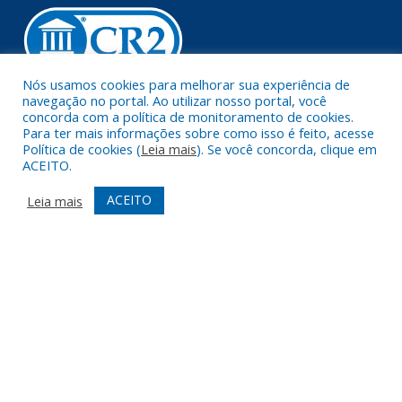
Nós usamos cookies para melhorar sua experiência de
navegação no portal. Ao utilizar nosso portal, você
Muito mais que
criar site
ou
sistema para prefeituras
!
concorda com a política de monitoramento de cookies.
Para ter mais informações sobre como isso é feito, acesse
Realizamos uma
assessoria
completa, onde garantimos em
Política de cookies (
Leia mais
). Se você concorda, clique em
contrato que todas as exigências das
leis de transparência
ACEITO.
pública
serão atendidas.
ACEITO
Leia mais
Conheça o
PNTP
e o
Radar da Transparência Pública
Todos os direitos reservados a Prefeitura Municipal de Augusto
Corrêa.
Mapa do Site
Acessar Área Administrativa
Acessar Webmail