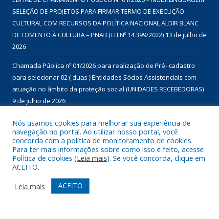
SELEÇÃO DE PROJETOS PARA FIRMAR TERMO DE EXECUÇÃO
CULTURAL COM RECURSOS DA POLÍTICA NACIONAL ALDIR BLANC
DE FOMENTO À CULTURA – PNAB (LEI Nº 14.399/2022)
13 de julho de
2026
Chamada Pública nº 01/2026 para realização de Pré- cadastro
para selecionar 02 ( duas ) Entidades Sócios Assistenciais com
atuação no âmbito da proteção social (UNIDADES RECEBEDORAS)
9 de julho de 2026
Chamada Pública nº 01/2026 para aquisição de gêneros
Nós usamos cookies para melhorar sua experiência de
navegação no portal. Ao utilizar nosso portal, você
alimentícios da agricultura familiar, com dispensa de licitação, no
concorda com a política de monitoramento de cookies.
âmbito do Programa de Aquisição de Alimentos – modalidade
Para ter mais informações sobre como isso é feito, acesse
compra com doação simultânea – para doação às instituições
Política de cookies (
Leia mais
). Se você concorda, clique em
ACEITO.
que assistam famílias em situação de desproteção social e
insegurança alimentar, conforme disposto no Termo de Adesão
ACEITO
Leia mais
nº 01460/2022.
9 de julho de 2026