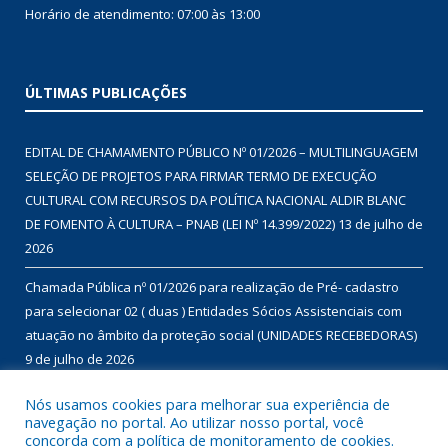
Horário de atendimento: 07:00 às 13:00
ÚLTIMAS PUBLICAÇÕES
EDITAL DE CHAMAMENTO PÚBLICO Nº 01/2026 – MULTILINGUAGEM
SELEÇÃO DE PROJETOS PARA FIRMAR TERMO DE EXECUÇÃO
CULTURAL COM RECURSOS DA POLÍTICA NACIONAL ALDIR BLANC
DE FOMENTO À CULTURA – PNAB (LEI Nº 14.399/2022)
13 de julho de
2026
Chamada Pública nº 01/2026 para realização de Pré- cadastro
para selecionar 02 ( duas ) Entidades Sócios Assistenciais com
atuação no âmbito da proteção social (UNIDADES RECEBEDORAS)
9 de julho de 2026
Chamada Pública nº 01/2026 para aquisição de gêneros
Nós usamos cookies para melhorar sua experiência de
navegação no portal. Ao utilizar nosso portal, você
alimentícios da agricultura familiar, com dispensa de licitação, no
concorda com a política de monitoramento de cookies.
âmbito do Programa de Aquisição de Alimentos – modalidade