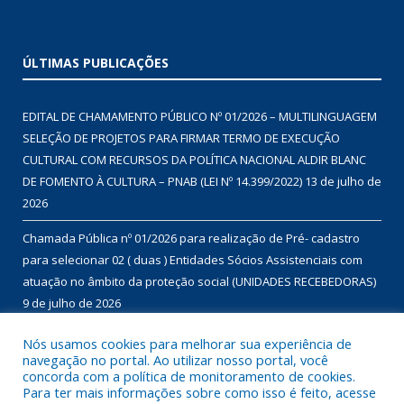
ÚLTIMAS PUBLICAÇÕES
EDITAL DE CHAMAMENTO PÚBLICO Nº 01/2026 – MULTILINGUAGEM
SELEÇÃO DE PROJETOS PARA FIRMAR TERMO DE EXECUÇÃO
CULTURAL COM RECURSOS DA POLÍTICA NACIONAL ALDIR BLANC
DE FOMENTO À CULTURA – PNAB (LEI Nº 14.399/2022)
13 de julho de
2026
Chamada Pública nº 01/2026 para realização de Pré- cadastro
para selecionar 02 ( duas ) Entidades Sócios Assistenciais com
atuação no âmbito da proteção social (UNIDADES RECEBEDORAS)
9 de julho de 2026
Chamada Pública nº 01/2026 para aquisição de gêneros
Nós usamos cookies para melhorar sua experiência de
navegação no portal. Ao utilizar nosso portal, você
alimentícios da agricultura familiar, com dispensa de licitação, no
concorda com a política de monitoramento de cookies.
âmbito do Programa de Aquisição de Alimentos – modalidade
Para ter mais informações sobre como isso é feito, acesse
compra com doação simultânea – para doação às instituições