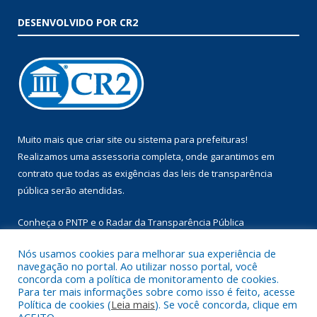
DESENVOLVIDO POR CR2
Muito mais que
criar site
ou
sistema para prefeituras
!
Realizamos uma
assessoria
completa, onde garantimos em
contrato que todas as exigências das
leis de transparência
pública
serão atendidas.
Conheça o
PNTP
e o
Radar da Transparência Pública
Nós usamos cookies para melhorar sua experiência de
navegação no portal. Ao utilizar nosso portal, você
concorda com a política de monitoramento de cookies.
Para ter mais informações sobre como isso é feito, acesse
Todos os direitos reservados a Prefeitura Municipal de Augusto
Política de cookies (
Leia mais
). Se você concorda, clique em
Corrêa.