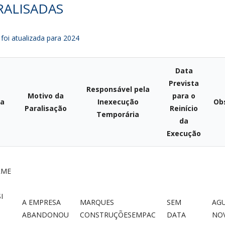
RALISADAS
foi atualizada para 2024
Data
Prevista
Responsável pela
Motivo da
para o
ra
Inexecução
Ob
Paralisação
Reinício
Temporária
da
Execução
RME
I
A EMPRESA
MARQUES
SEM
AG
ABANDONOU
CONSTRUÇÕESEMPAC
DATA
NO