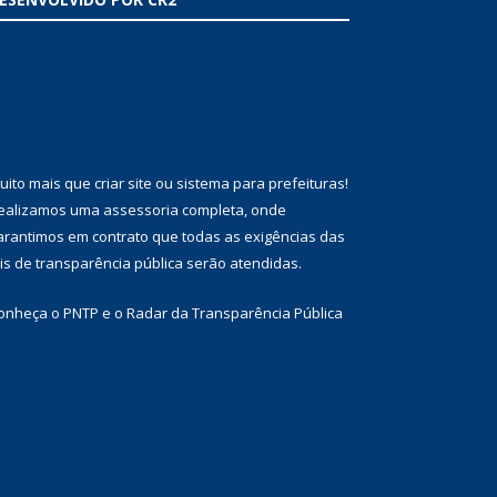
uito mais que
criar site
ou
sistema para prefeituras
!
ealizamos uma
assessoria
completa, onde
arantimos em contrato que todas as exigências das
eis de transparência pública
serão atendidas.
onheça o
PNTP
e o
Radar da Transparência Pública