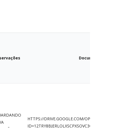
servações
Documento
UARDANDO
HTTPS://DRIVE.GOOGLE.COM/OPEN?
VA
ID=12TRY8BJERLOLXSCPXSOVC3O3LGWFIA1-&USP=