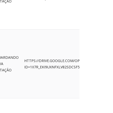
ITAÇÃO
UARDANDO
HTTPS://DRIVE.GOOGLE.COM/OPEN?
VA
ID=1II7R_EKI9UXNFXLV82SDCSF5GBHXR-OO&USP=D
ITAÇÃO