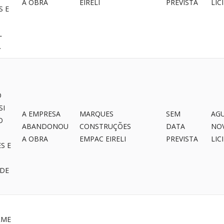
A OBRA
EIRELI
PREVISTA
LIC
S E
L
.
O
SI
A EMPRESA
MARQUES
SEM
AG
O
ABANDONOU
CONSTRUÇÕES
DATA
NO
A OBRA
EMPAC EIRELI
PREVISTA
LIC
S E
 DE
RME