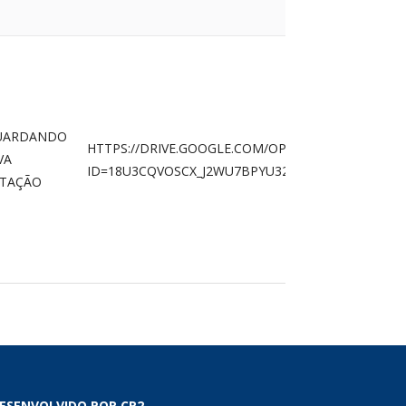
UARDANDO
HTTPS://DRIVE.GOOGLE.COM/OPEN?
VA
ID=18U3CQVOSCX_J2WU7BPYU32HMHJYUYTDE&USP
ITAÇÃO
ESENVOLVIDO POR CR2