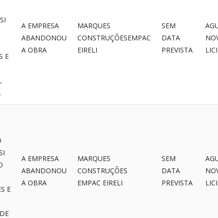
SI
A EMPRESA
MARQUES
SEM
AG
ABANDONOU
CONSTRUÇÕESEMPAC
DATA
NO
A OBRA
EIRELI
PREVISTA
LIC
S E
L
.
O
SI
A EMPRESA
MARQUES
SEM
AG
O
ABANDONOU
CONSTRUÇÕES
DATA
NO
A OBRA
EMPAC EIRELI
PREVISTA
LIC
S E
 DE