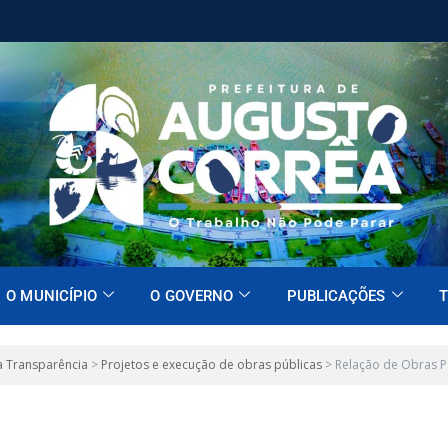
O MUNICÍPIO
O GOVERNO
PUBLICAÇÕES
T
a Transparência
>
Projetos e execução de obras públicas
>
Relação de Obras P