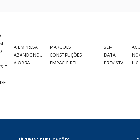
O
SI
A EMPRESA
MARQUES
SEM
AG
O
ABANDONOU
CONSTRUÇÕES
DATA
NO
A OBRA
EMPAC EIRELI
PREVISTA
LIC
S E
 DE
ÚLTIMAS PUBLICAÇÕES
D