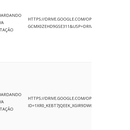
UARDANDO
HTTPS://DRIVE.GOOGLE.COM/OPEN?ID=1JAAHDJZCW-
VA
GCMX0ZEHD9GSE311&USP=DRIVE_COPY
ITAÇÃO
UARDANDO
HTTPS://DRIVE.GOOGLE.COM/OPEN?
VA
ID=1XR0_KEBT7JQEEK_XGIR9DW6T_UPOPWVQ&USP
ITAÇÃO