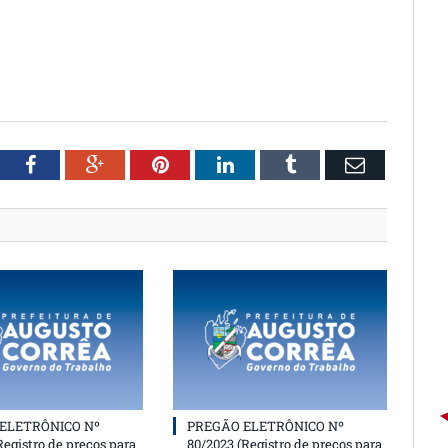
witter
Facebook
Google+
Pinterest
LinkedIn
Tumblr
Email
ELETRÔNICO Nº
PREGÃO ELETRÔNICO Nº
Registro de preços para
80/2023 (Registro de preços para