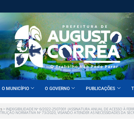
O MUNICÍPIO
O GOVERNO
PUBLICAÇÕES
T
es
>
INEXIGIBILIDADE Nº 6/2022-2507001 (ASSINATURA ANUAL DE ACESSO À F
STRUÇÃO NORMATIVA Nº 73/2020, VISANDO ATENDER AS NECESSIDADES DA SE