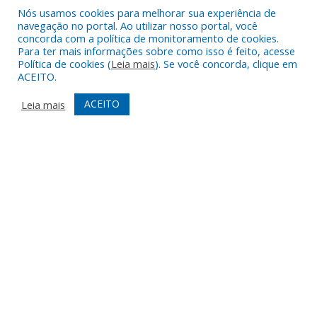
Nós usamos cookies para melhorar sua experiência de
DESENVOLVIDO POR CR2
navegação no portal. Ao utilizar nosso portal, você
concorda com a política de monitoramento de cookies.
Para ter mais informações sobre como isso é feito, acesse
Política de cookies (
Leia mais
). Se você concorda, clique em
ACEITO.
ACEITO
Leia mais
Muito mais que
criar site
ou
sistema para prefeituras
!
Realizamos uma
assessoria
completa, onde garantimos em
contrato que todas as exigências das
leis de transparência
pública
serão atendidas.
Conheça o
PNTP
e o
Radar da Transparência Pública
Todos os direitos reservados a Prefeitura Municipal de Augusto
Corrêa.