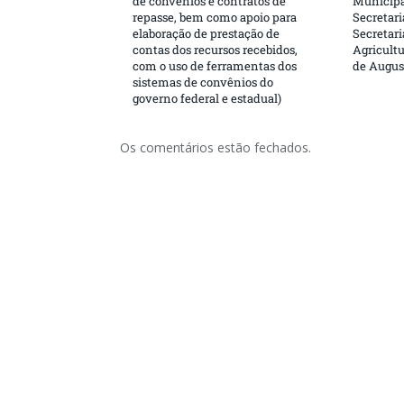
de convênios e contratos de
Municipa
repasse, bem como apoio para
Secretari
elaboração de prestação de
Secretar
contas dos recursos recebidos,
Agricultu
com o uso de ferramentas dos
de Augus
sistemas de convênios do
governo federal e estadual)
Os comentários estão fechados.