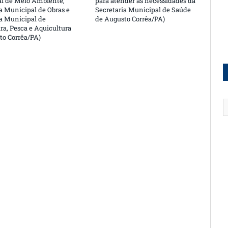
l de Meio Ambiente,
para atender as necessidades da
a Municipal de Obras e
Secretaria Municipal de Saúde
ia Municipal de
de Augusto Corrêa/PA)
ra, Pesca e Aquicultura
to Corrêa/PA)