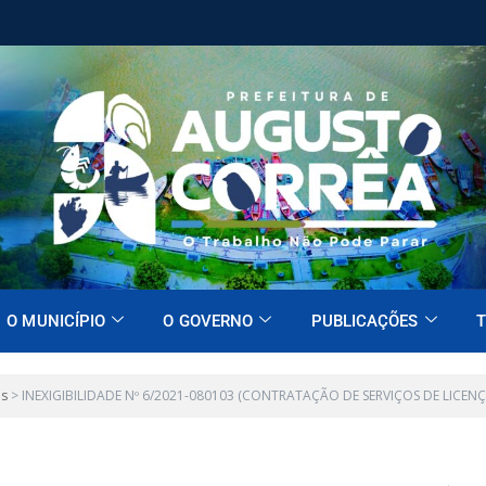
O MUNICÍPIO
O GOVERNO
PUBLICAÇÕES
T
es
>
INEXIGIBILIDADE Nº 6/2021-080103 (CONTRATAÇÃO DE SERVIÇOS DE LICENÇ