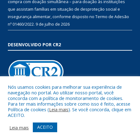
compra com doação simultânea – para doação às instituições
que assistam famílias em situação de desproteção social e
insegurança alimentar, conforme disposto no Termo de Adesão
nº 01460/2022.
9 de julho de 2026
DESENVOLVIDO POR CR2
Nós usamos cookies para melhorar sua experiência de
navegação no portal. Ao utilizar nosso portal, você
Muito mais que
criar site
ou
sistema para prefeituras
!
concorda com a política de monitoramento de cookies.
Para ter mais informações sobre como isso é feito, acesse
Realizamos uma
assessoria
completa, onde garantimos em
Política de cookies (
Leia mais
). Se você concorda, clique em
contrato que todas as exigências das
leis de transparência
ACEITO.
pública
serão atendidas.
ACEITO
Leia mais
Conheça o
PNTP
e o
Radar da Transparência Pública