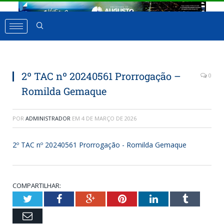
2º TAC nº 20240561 Prorrogação –
0
Romilda Gemaque
POR
ADMINISTRADOR
EM
4 DE MARÇO DE 2026
2º TAC nº 20240561 Prorrogação - Romilda Gemaque
COMPARTILHAR:
Twitter
Facebook
Google+
Pinterest
LinkedIn
Tumbl
Email