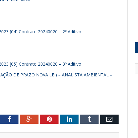
_2023 [04] Contrato 20240020 – 2º Aditivo
_2023 [05] Contrato 20240020 – 3º Aditivo
GAÇÃO DE PRAZO NOVA LEI) – ANALISTA AMBIENTAL –
witter
Facebook
Google+
Pinterest
LinkedIn
Tumblr
Email