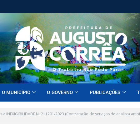
O MUNICÍPIO
O GOVERNO
PUBLICAÇÕES
T
es
>
INEXIGIBILIDADE Nº 211201/2023 (Contratação de serviços de analista ambi