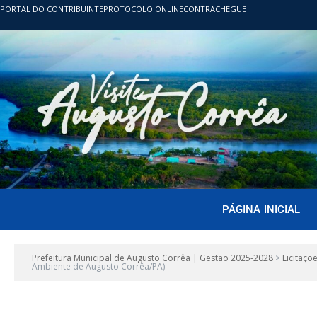
PORTAL DO CONTRIBUINTE
PROTOCOLO ONLINE
CONTRACHEGUE
PÁGINA INICIAL
Prefeitura Municipal de Augusto Corrêa | Gestão 2025-2028
>
Licitaçõ
Ambiente de Augusto Corrêa/PA)