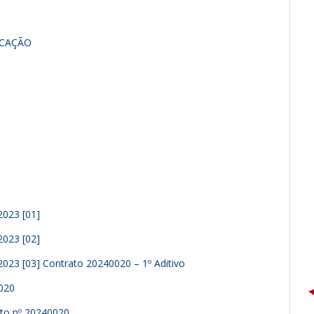
ICAÇÃO
2023 [01]
2023 [02]
_2023 [03] Contrato 20240020 – 1º Aditivo
0020
rato nº 20240020