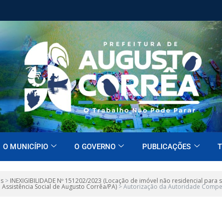
O MUNICÍPIO
O GOVERNO
PUBLICAÇÕES
T
es
>
INEXIGIBILIDADE Nº 151202/2023 (Locação de imóvel não residencial para 
e Assistência Social de Augusto Corrêa/PA)
>
Autorização da Autoridade Compe