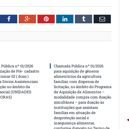
witter
Facebook
Google+
Pinterest
LinkedIn
Tumblr
Email
Pública nº 01/2026
Chamada Pública nº 01/2026
ização de Pré- cadastro
para aquisição de gêneros
cionar 02 ( duas )
alimentícios da agricultura
 Sócios Assistenciais
familiar, com dispensa de
ção no âmbito da
licitação, no âmbito do Programa
 social (UNIDADES
de Aquisição de Alimentos –
DORAS)
modalidade compra com doação
simultânea – para doação às
instituições que assistam
famílias em situação de
desproteção social e
insegurança alimentar,
conforme disposto no Termo de