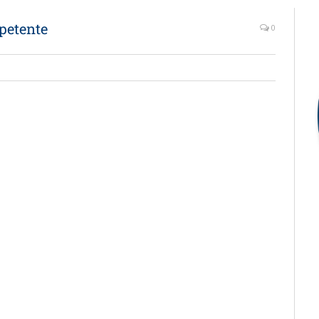
petente
0