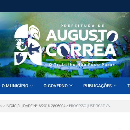
O MUNICÍPIO
O GOVERNO
PUBLICAÇÕES
T
es
>
INEXIGIBILIDADE N° 6/2018-2806004
>
PROCESSO JUSTIFICATIVA