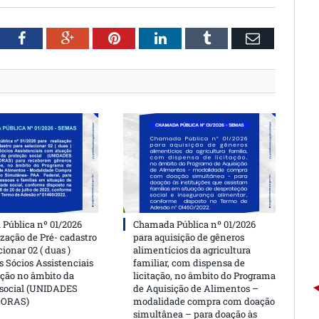
witter
Facebook
Google+
Pinterest
LinkedIn
Tumblr
Email
Pública nº 01/2026
Chamada Pública nº 01/2026
ização de Pré- cadastro
para aquisição de gêneros
cionar 02 ( duas )
alimentícios da agricultura
 Sócios Assistenciais
familiar, com dispensa de
ção no âmbito da
licitação, no âmbito do Programa
 social (UNIDADES
de Aquisição de Alimentos –
DORAS)
modalidade compra com doação
simultânea – para doação às