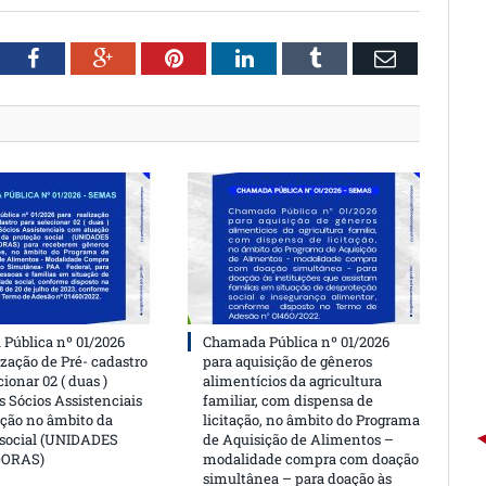
witter
Facebook
Google+
Pinterest
LinkedIn
Tumblr
Email
Pública nº 01/2026
Chamada Pública nº 01/2026
ização de Pré- cadastro
para aquisição de gêneros
cionar 02 ( duas )
alimentícios da agricultura
 Sócios Assistenciais
familiar, com dispensa de
ção no âmbito da
licitação, no âmbito do Programa
 social (UNIDADES
de Aquisição de Alimentos –
DORAS)
modalidade compra com doação
simultânea – para doação às