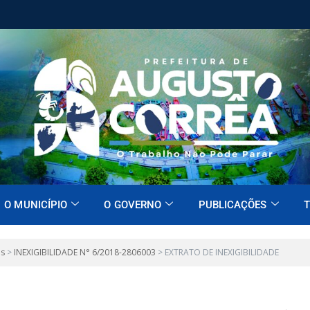
O MUNICÍPIO
O GOVERNO
PUBLICAÇÕES
T
es
>
INEXIGIBILIDADE N° 6/2018-2806003
>
EXTRATO DE INEXIGIBILIDADE