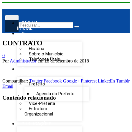
PÁGINA
INICIAL
O
MUNICÍPIO
CONTRATO
História
Sobre o Município
0
Telefones Úteis
Por
Administrador
em
28 de setembro de 2018
O
GOVERNO
Compartilhar:
Twitter
Facebook
Google+
Pinterest
LinkedIn
Tumblr
Prefeito
Email
Agenda do Prefeito
Conteúdo relacionado
Vice-Prefeita
Estrutura
Organizacional
PUBLICAÇÕES