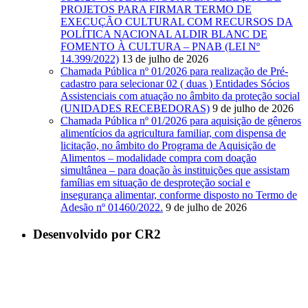
PROJETOS PARA FIRMAR TERMO DE
EXECUÇÃO CULTURAL COM RECURSOS DA
POLÍTICA NACIONAL ALDIR BLANC DE
FOMENTO À CULTURA – PNAB (LEI Nº
14.399/2022)
13 de julho de 2026
Chamada Pública nº 01/2026 para realização de Pré-
cadastro para selecionar 02 ( duas ) Entidades Sócios
Assistenciais com atuação no âmbito da proteção social
(UNIDADES RECEBEDORAS)
9 de julho de 2026
Chamada Pública nº 01/2026 para aquisição de gêneros
alimentícios da agricultura familiar, com dispensa de
licitação, no âmbito do Programa de Aquisição de
Alimentos – modalidade compra com doação
simultânea – para doação às instituições que assistam
famílias em situação de desproteção social e
insegurança alimentar, conforme disposto no Termo de
Adesão nº 01460/2022.
9 de julho de 2026
Desenvolvido por CR2