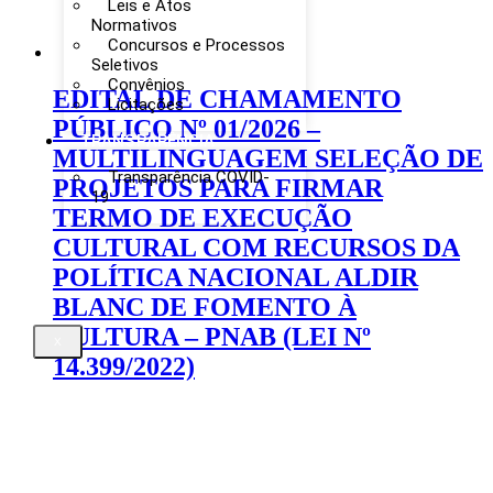
Leis e Atos
Normativos
Concursos e Processos
Seletivos
Convênios
EDITAL DE CHAMAMENTO
Licitações
PÚBLICO Nº 01/2026 –
TRANSPARÊNCIA
MULTILINGUAGEM SELEÇÃO DE
Transparência COVID-
PROJETOS PARA FIRMAR
19
TERMO DE EXECUÇÃO
CULTURAL COM RECURSOS DA
POLÍTICA NACIONAL ALDIR
BLANC DE FOMENTO À
CULTURA – PNAB (LEI Nº
X
14.399/2022)