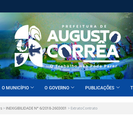
O MUNICÍPIO
O GOVERNO
PUBLICAÇÕES
T
es
>
INEXIGIBILIDADE N° 6/2018-2603001
>
ExtratoContrato