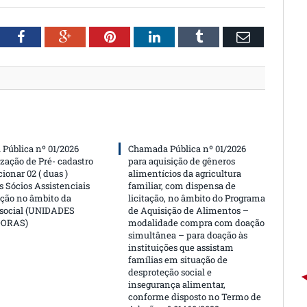
witter
Facebook
Google+
Pinterest
LinkedIn
Tumblr
Email
Pública nº 01/2026
Chamada Pública nº 01/2026
ização de Pré- cadastro
para aquisição de gêneros
cionar 02 ( duas )
alimentícios da agricultura
 Sócios Assistenciais
familiar, com dispensa de
ção no âmbito da
licitação, no âmbito do Programa
 social (UNIDADES
de Aquisição de Alimentos –
DORAS)
modalidade compra com doação
simultânea – para doação às
instituições que assistam
famílias em situação de
desproteção social e
insegurança alimentar,
conforme disposto no Termo de