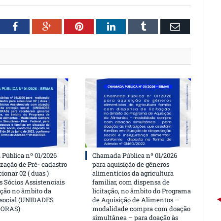
witter
Facebook
Google+
Pinterest
LinkedIn
Tumblr
Email
Pública nº 01/2026
Chamada Pública nº 01/2026
ização de Pré- cadastro
para aquisição de gêneros
cionar 02 ( duas )
alimentícios da agricultura
 Sócios Assistenciais
familiar, com dispensa de
ção no âmbito da
licitação, no âmbito do Programa
 social (UNIDADES
de Aquisição de Alimentos –
DORAS)
modalidade compra com doação
simultânea – para doação às