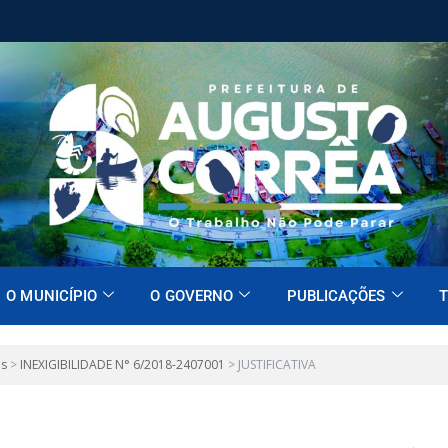
O MUNICÍPIO
O GOVERNO
PUBLICAÇÕES
T
es
>
INEXIGIBILIDADE N° 6/2018-2407001
>
JUSTIFICATIVA