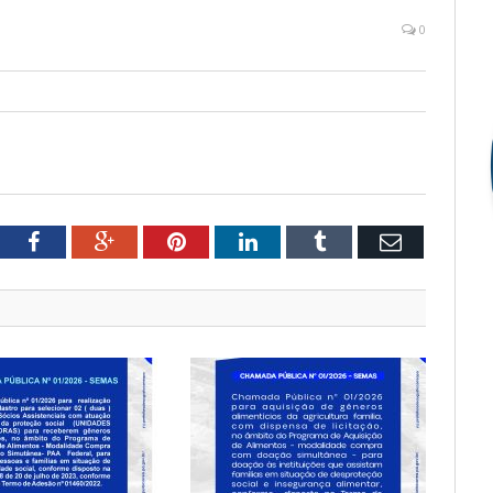
0
witter
Facebook
Google+
Pinterest
LinkedIn
Tumblr
Email