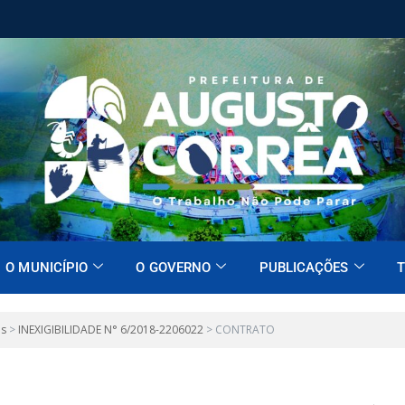
O MUNICÍPIO
O GOVERNO
PUBLICAÇÕES
T
es
>
INEXIGIBILIDADE N° 6/2018-2206022
>
CONTRATO