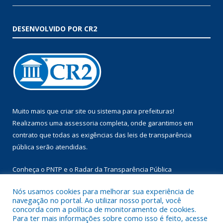
DESENVOLVIDO POR CR2
Muito mais que
criar site
ou
sistema para prefeituras
!
Realizamos uma
assessoria
completa, onde garantimos em
contrato que todas as exigências das
leis de transparência
pública
serão atendidas.
Conheça o
PNTP
e o
Radar da Transparência Pública
Nós usamos cookies para melhorar sua experiência de
navegação no portal. Ao utilizar nosso portal, você
concorda com a política de monitoramento de cookies.
Para ter mais informações sobre como isso é feito, acesse
Todos os direitos reservados a Prefeitura Municipal de Augusto