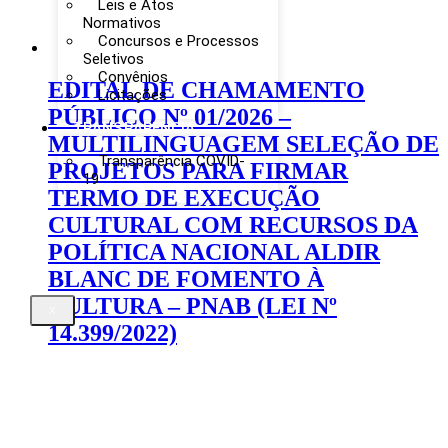
Leis e Atos
Normativos
Concursos e Processos
Seletivos
Convênios
EDITAL DE CHAMAMENTO
Licitações
PÚBLICO Nº 01/2026 –
TRANSPARÊNCIA
MULTILINGUAGEM SELEÇÃO DE
Transparência COVID-
PROJETOS PARA FIRMAR
19
TERMO DE EXECUÇÃO
CULTURAL COM RECURSOS DA
POLÍTICA NACIONAL ALDIR
BLANC DE FOMENTO À
CULTURA – PNAB (LEI Nº
X
14.399/2022)