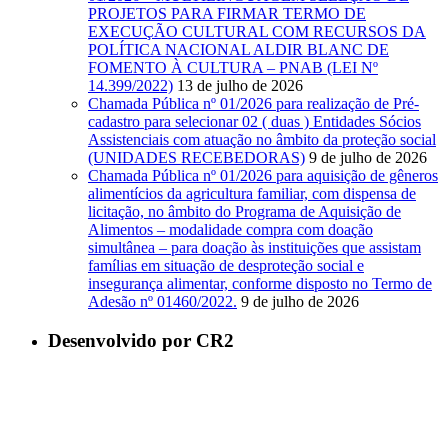
PROJETOS PARA FIRMAR TERMO DE
EXECUÇÃO CULTURAL COM RECURSOS DA
POLÍTICA NACIONAL ALDIR BLANC DE
FOMENTO À CULTURA – PNAB (LEI Nº
14.399/2022)
13 de julho de 2026
Chamada Pública nº 01/2026 para realização de Pré-
cadastro para selecionar 02 ( duas ) Entidades Sócios
Assistenciais com atuação no âmbito da proteção social
(UNIDADES RECEBEDORAS)
9 de julho de 2026
Chamada Pública nº 01/2026 para aquisição de gêneros
alimentícios da agricultura familiar, com dispensa de
licitação, no âmbito do Programa de Aquisição de
Alimentos – modalidade compra com doação
simultânea – para doação às instituições que assistam
famílias em situação de desproteção social e
insegurança alimentar, conforme disposto no Termo de
Adesão nº 01460/2022.
9 de julho de 2026
Desenvolvido por CR2