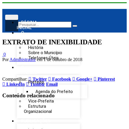
PÁGINA
INICIAL
O
MUNICÍPIO
EXTRATO DE INEXIBILIDADE
História
Sobre o Município
0
Telefones Úteis
Por
Administrador
em
1 de outubro de 2018
O
GOVERNO
Compartilhar:
Twitter
Facebook
Google+
Pinterest
Prefeito
LinkedIn
Tumblr
Email
Agenda do Prefeito
Conteúdo relacionado
Vice-Prefeita
Estrutura
Organizacional
PUBLICAÇÕES