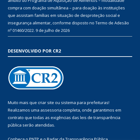
âmbito do Programa de Aquisição de Alimentos – modalidade
compra com doação simultânea – para doação às instituições
que assistam famílias em situação de desproteção social e
insegurança alimentar, conforme disposto no Termo de Adesão
nº 01460/2022.
9 de julho de 2026
DESENVOLVIDO POR CR2
Muito mais que
criar site
ou
sistema para prefeituras
!
Realizamos uma
assessoria
completa, onde garantimos em
contrato que todas as exigências das
leis de transparência
pública
serão atendidas.
Conheça o
PNTP
e o
Radar da Transparência Pública