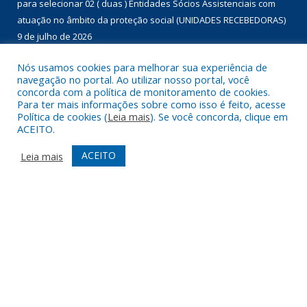
para selecionar 02 ( duas ) Entidades Sócios Assistenciais com
atuação no âmbito da proteção social (UNIDADES RECEBEDORAS)
9 de julho de 2026
Chamada Pública nº 01/2026 para aquisição de gêneros
Nós usamos cookies para melhorar sua experiência de
navegação no portal. Ao utilizar nosso portal, você
alimentícios da agricultura familiar, com dispensa de licitação, no
concorda com a política de monitoramento de cookies.
âmbito do Programa de Aquisição de Alimentos – modalidade
Para ter mais informações sobre como isso é feito, acesse
compra com doação simultânea – para doação às instituições
Política de cookies (
Leia mais
). Se você concorda, clique em
ACEITO.
que assistam famílias em situação de desproteção social e
insegurança alimentar, conforme disposto no Termo de Adesão
ACEITO
Leia mais
nº 01460/2022.
9 de julho de 2026
DESENVOLVIDO POR CR2