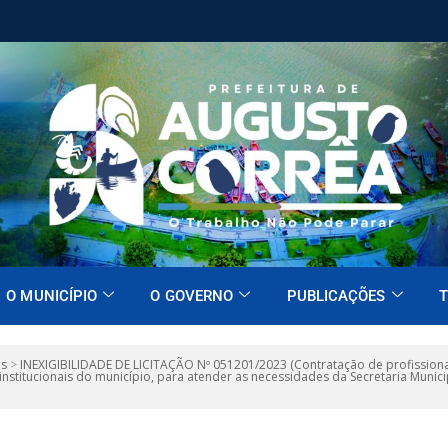
O MUNICÍPIO
O GOVERNO
PUBLICAÇÕES
T
es
>
INEXIGIBILIDADE DE LICITAÇÃO Nº 051201/2023 (Contratação de profissiona
nstitucionais do município, para atender as necessidades da Secretaria Muni