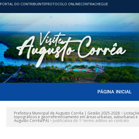
PORTAL DO CONTRIBUINTE
PROTOCOLO ONLINE
CONTRACHEGUE
PÁGINA INICIAL
Prefeitura Municipal de Augusto Corrêa | Gestão 2025-2028
>
Licitaçõ
topográficos e georreferenciamento em áreas urbanas, suburbanas e i
Augusto Corrêa/PA)
>
Justificativa do 1º termo aditivo ao contrato