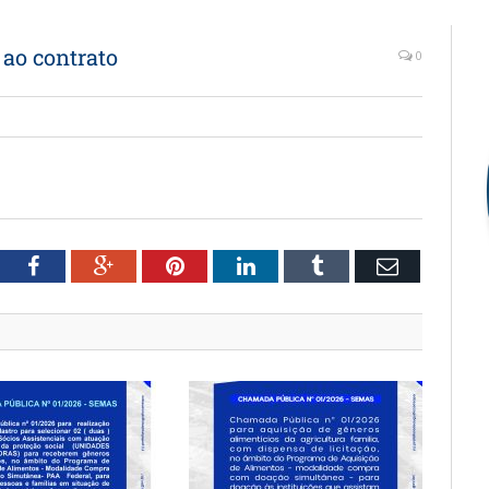
 ao contrato
0
witter
Facebook
Google+
Pinterest
LinkedIn
Tumblr
Email