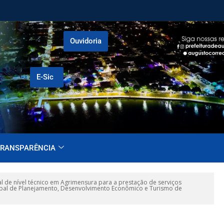
Ouvidoria
E-Sic
RANSPARÊNCIA
l de nível técnico em Agrimensura para a prestação de serviços
cipal de Planejamento, Desenvolvimento Econômico e Turismo de