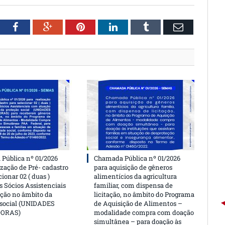
witter
Facebook
Google+
Pinterest
LinkedIn
Tumblr
Email
Pública nº 01/2026
Chamada Pública nº 01/2026
ização de Pré- cadastro
para aquisição de gêneros
cionar 02 ( duas )
alimentícios da agricultura
 Sócios Assistenciais
familiar, com dispensa de
ção no âmbito da
licitação, no âmbito do Programa
 social (UNIDADES
de Aquisição de Alimentos –
DORAS)
modalidade compra com doação
simultânea – para doação às