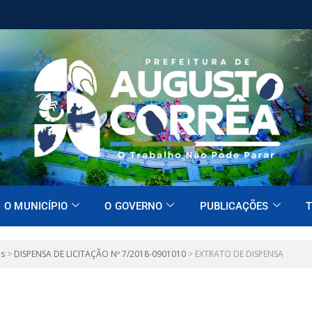
O MUNICÍPIO
O GOVERNO
PUBLICAÇÕES
T
es
>
DISPENSA DE LICITAÇÃO Nº 7/2018-0901010
>
EXTRATO DE DISPENSA