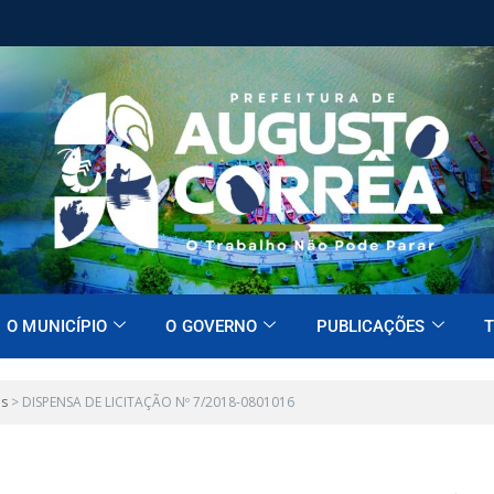
O MUNICÍPIO
O GOVERNO
PUBLICAÇÕES
T
es
>
DISPENSA DE LICITAÇÃO Nº 7/2018-0801016