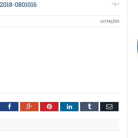
2018-0801016
0
LICITAÇÕES
witter
Facebook
Google+
Pinterest
LinkedIn
Tumblr
Email