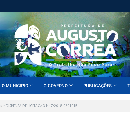
O MUNICÍPIO
O GOVERNO
PUBLICAÇÕES
T
es
>
DISPENSA DE LICITAÇÃO Nº 7/2018-0801015