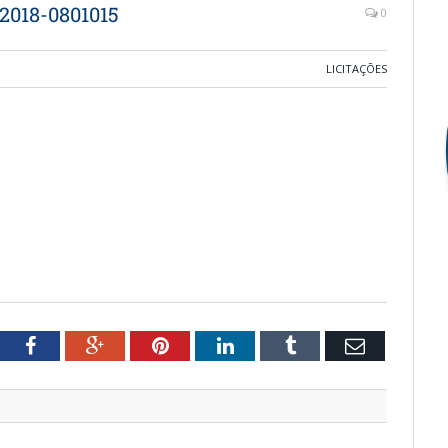
2018-0801015
0
LICITAÇÕES
witter
Facebook
Google+
Pinterest
LinkedIn
Tumblr
Email