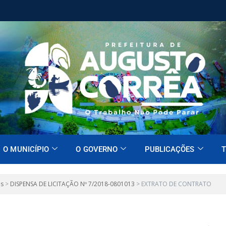
O MUNICÍPIO
O GOVERNO
PUBLICAÇÕES
T
es
>
DISPENSA DE LICITAÇÃO Nº 7/2018-0801013
>
EXTRATO DE CONTRATO