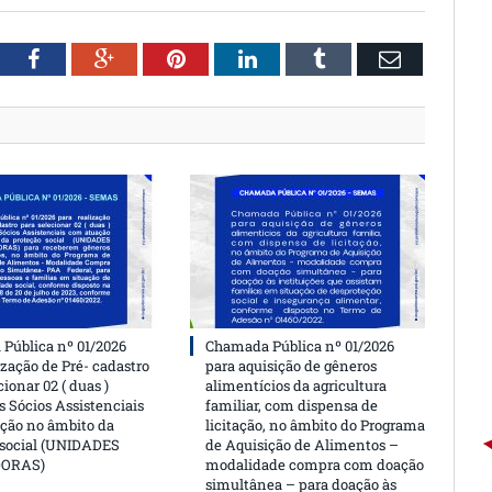
witter
Facebook
Google+
Pinterest
LinkedIn
Tumblr
Email
Pública nº 01/2026
Chamada Pública nº 01/2026
ização de Pré- cadastro
para aquisição de gêneros
cionar 02 ( duas )
alimentícios da agricultura
 Sócios Assistenciais
familiar, com dispensa de
ção no âmbito da
licitação, no âmbito do Programa
 social (UNIDADES
de Aquisição de Alimentos –
DORAS)
modalidade compra com doação
simultânea – para doação às